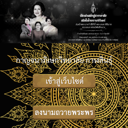
กาญจนาภิเษกวิทยาลัย กาฬสินธุ์