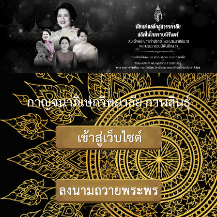
กาญจนาภิเษกวิทยาลัย กาฬสินธุ์