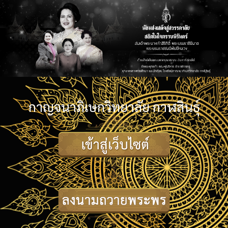
กาญจนาภิเษกวิทยาลัย กาฬสินธุ์