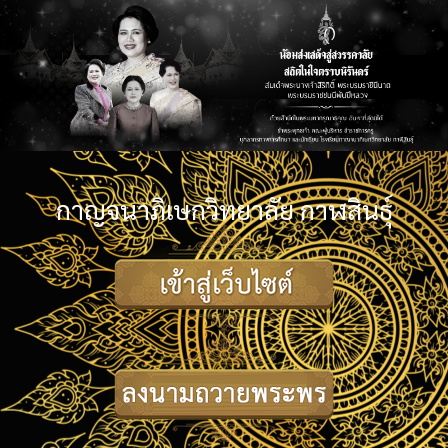
กาญจนาภิเษกวิทยาลัย กาฬสินธุ์