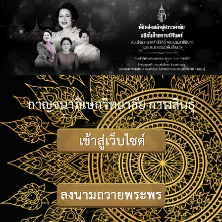
กาญจนาภิเษกวิทยาลัย กาฬสินธุ์