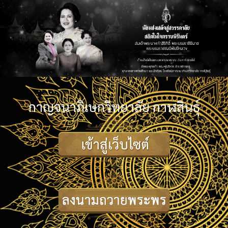
กาญจนาภิเษกวิทยาลัย กาฬสินธุ์