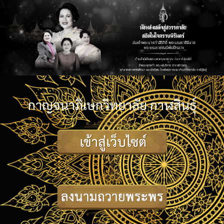
กาญจนาภิเษกวิทยาลัย กาฬสินธุ์