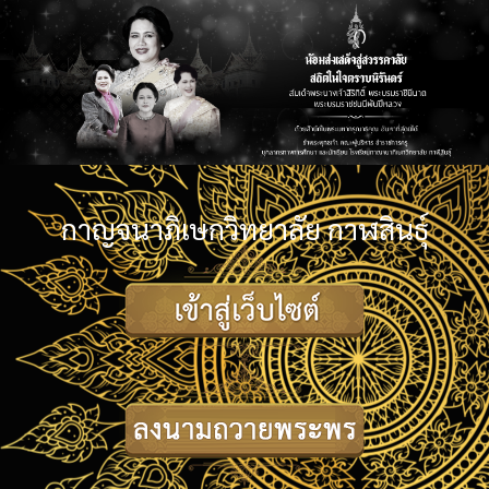
กาญจนาภิเษกวิทยาลัย กาฬสินธุ์