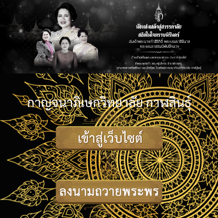
กาญจนาภิเษกวิทยาลัย กาฬสินธุ์