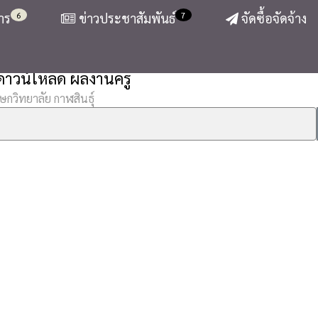
6
7
าร
ข่าวประชาสัมพันธ์
จัดซื้อจัดจ้าง