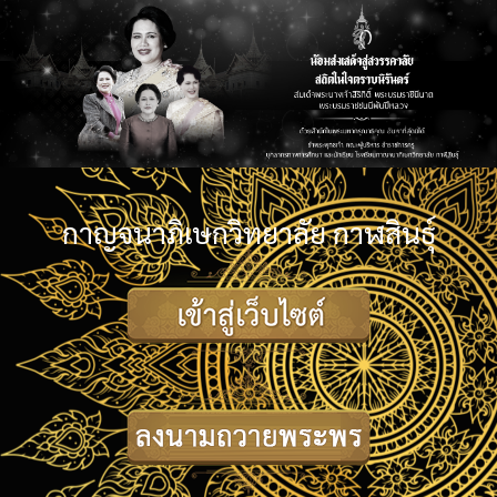
กาญจนาภิเษกวิทยาลัย กาฬสินธุ์