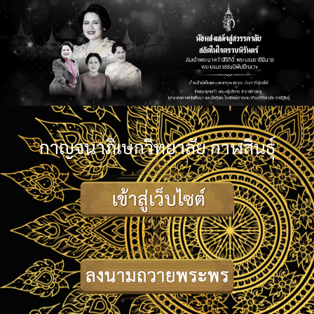
กาญจนาภิเษกวิทยาลัย กาฬสินธุ์