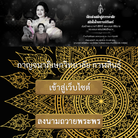
กาญจนาภิเษกวิทยาลัย กาฬสินธุ์