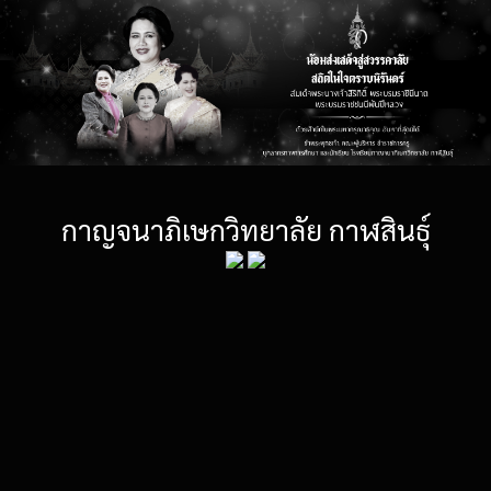
กาญจนาภิเษกวิทยาลัย กาฬสินธุ์