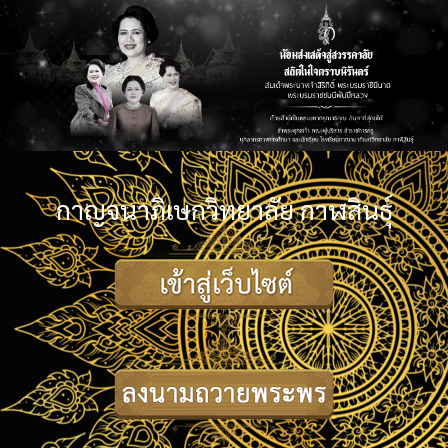
กาญจนาภิเษกวิทยาลัย กาฬสินธุ์