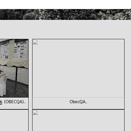
ฐ. (OBECQA)..
ObecQA..