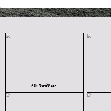
พิพิธภัณฑ์สิรินธร..