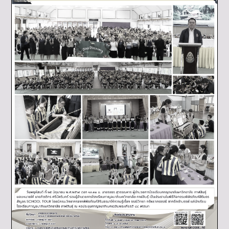
พิพิธภัณฑ์สิรินธร..