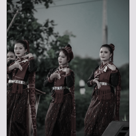
งานแถลงข่าวมหกรรมผู้ไทนานาชาติ..