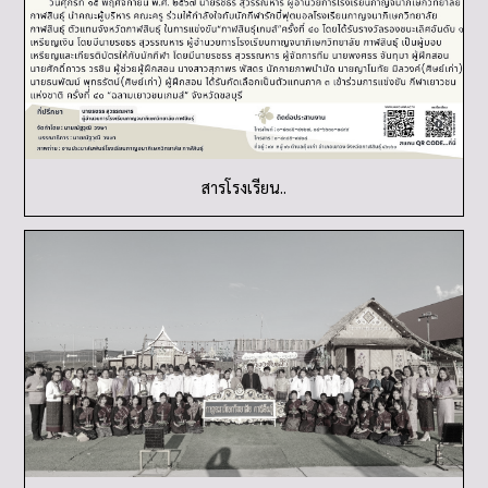
สารโรงเรียน..
ลอยกระทง..