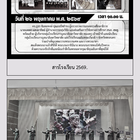
สารโรงเรียน 2569..
การประเมินรางวัลคุณภาพแห่ง สพฐ. (OBECQA)..