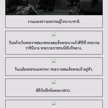
วันคล้ายวันพระราชสมภพของสมเด็จพระนางเจ้าสิริกิติ์ พระบรม
ราชินีนาถ พระบรมราชชนนีพันปีหลวง..
วันเฉลิมพระชนมพรรษา พระบาทสมเด็จพระเจ้าอยู่หัว..
พิธีบันทึกข้อตกลง MOU ..
โครงงการป้องกันเด็กจมน้ำ..
อบรมเชิงปฏิบัติการประเมินคุณธรรมและความโปร่งใสในการดำเนิน
งานฯ IIT..